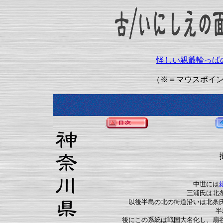
怪しい親爺輪っぱ
（※＝マウスポイ
中世には
三浦氏は北
以後半島の北の街道沿いは北条
半
後にこの系統は戦国大名化し、扇