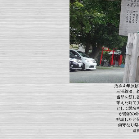
治承４年源頼
三浦義澄、
当郡を領し
栄えた時で
として武名
が源家の命
勧請したと
鎮守なり祭
遊