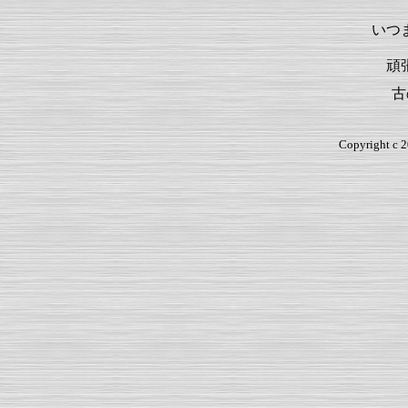
いつ
頑
古
Copyright c 2