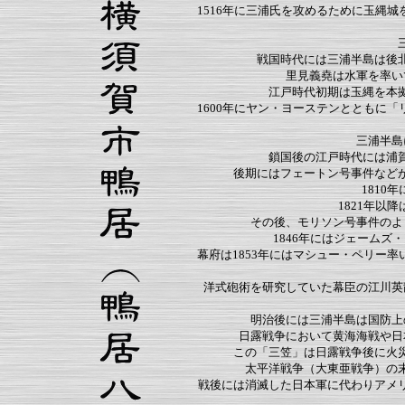
1516年に三浦氏を攻めるために玉縄
戦国時代には三浦半島は後
里見義堯は水軍を率い
江戸時代初期は玉縄を本
1600年にヤン・ヨーステンとともに
三浦半島
鎖国後の江戸時代には浦
後期にはフェートン号事件など
1810
1821年以
その後、モリソン号事件のよ
1846年にはジェーム
幕府は1853年にはマシュー・ペリー
洋式砲術を研究していた幕臣の江川英
明治後には三浦半島は国防上
日露戦争において黄海海戦や日
この「三笠」は日露戦争後に火
太平洋戦争（大東亜戦争）の
戦後には消滅した日本軍に代わりアメ