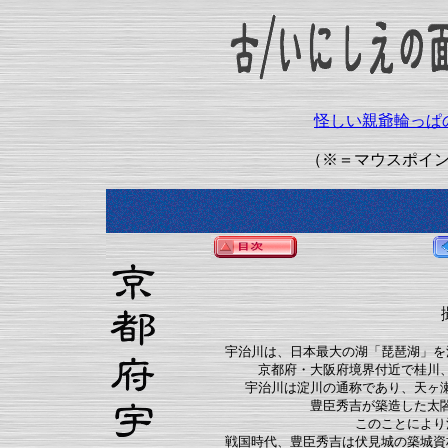
怪しい親爺輪っぱ
（※＝マウスポイ
宇治川は、日本最大の湖「琵琶湖」を
京都府・大阪府境界付近で桂川
宇治川は淀川の通称であり、天ヶ
豊臣秀吉が築造した太
このことにより
戦国時代、豊臣秀吉は伏見城の築城資