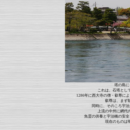
塔の島に
これは、石塔とし
1286年に西大寺の僧・叡尊
叡尊は、まず
同時に、そのころ宇治
上流の中州に網代
魚霊の供養と宇治橋の安全
現在のものは