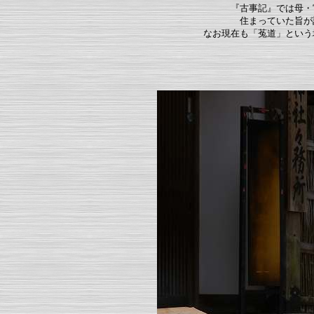
『古事記』では母・
住まっていた旨が
なお現在も「菟道」という