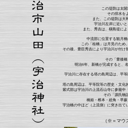
この堤防は太閤
その排水を
また、この堤防は大
宇治川左岸に近いと
また、秀吉は、槇島堤によ
中流部に位置する観月橋
この「桂橋」は月見のため
その後、豊臣秀吉により宇治川が付け
その「豊後橋
明治6年、新橋が完成すると、
宇治川に存在する塔の島周辺は、平等
塔の島周辺は、平等院等の歴史・文化
紫式部は宇治川の上流石山寺に参籠中
その「源氏物
橋姫・椎本・総角・早蕨
宇治橋の中ほど（上流側）に突き出て
（※＝マウ