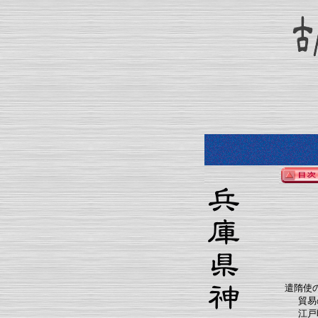
遣隋使
貿易
江戸