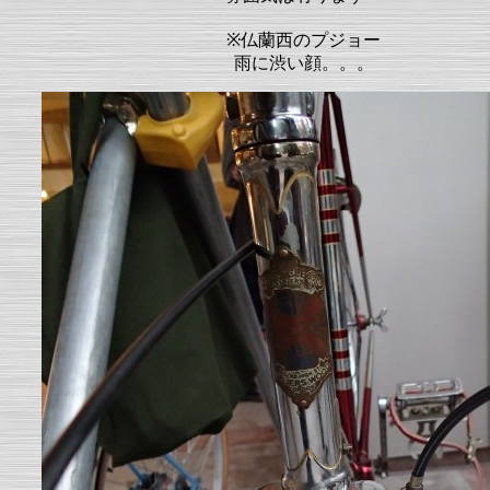
※仏蘭西のプジョー
雨に渋い顔。。。