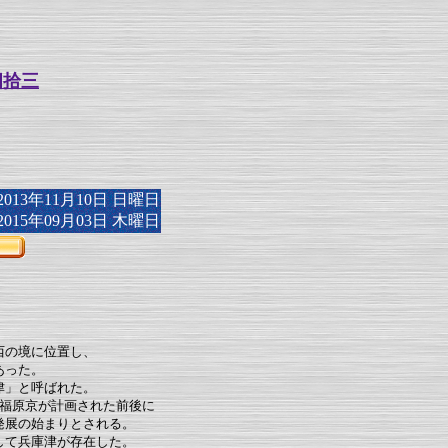
四拾三
13年11月10日 日曜日
15年09月03日 木曜日
西の境に位置し、
あった。
津」と呼ばれた。
福原京が計画された前後に
発展の始まりとされる。
して兵庫津が存在した。