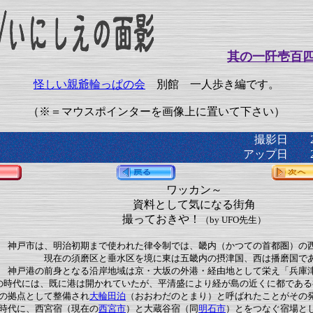
其の一阡壱百
怪しい親爺輪っぱの会
別館 一人歩き編です。
（※＝マウスポインターを画像上に置いて下さい）
撮影日 20
アップ日 20
ワッカン～
資料として気になる街角
撮っておきや！
（by UFO先生）
神戸市は、明治初期まで使われた律令制では、畿内（かつての首都圏）の
現在の須磨区と垂水区を境に東は五畿内の摂津国、西は播磨国で
神戸港の前身となる沿岸地域は京・大坂の外港・経由地として栄え「兵庫
の時代には、既に港は開かれていたが、平清盛により経が島の近くに都である
の拠点として整備され
大輪田泊
（おおわだのとまり）と呼ばれたことがその
時代に、西宮宿（現在の
西宮市
）と大蔵谷宿（同
明石市
）とをつなぐ宿場と