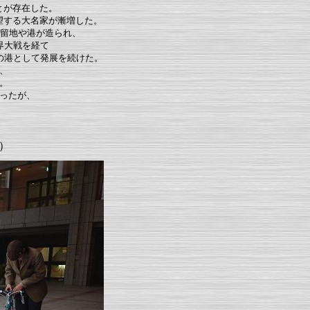
とが存在した。
望する大名家が漸増した。
居留地や港が造られ、
界大戦を経て
の港として発展を続けた。
、
。
ったが、
）