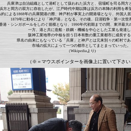
兵庫津は自治組織として港町として扱われた浜方と、宿場町を司る岡方
浜方と岡方の双方に存在したが、江戸時代中期以降は浜方の本陣の利用を希
条約による1868年の兵庫開港の際、神戸村が事実上の開港場となり、外国人
1879年に勅令により「神戸港」となる。その後、日清戦争・第一次世
香港・シンガポールをしのぐ規模となり、1990年代初期までの間、東洋最大
一方、港と共に造船・鉄鋼・機械を中心とした工業も発達し
阪神工業地帯の中核を担う日本有数の重工業都市に成長する
県名の由来にもなっている「兵庫」と神戸とは元来別々の町村であ
市域の拡大によって一つの都市としてまとまっていった。
（Wikipediaより)
（※＝マウスポインターを画像上に置いて下さい